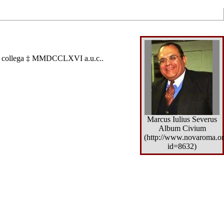
e collega
‡
MMDCCLXVI
a.u.c.
.
Marcus Iulius Severus
Album Civium