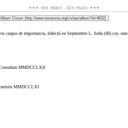
⚜⚜⚜
SITE INDEX - KEY PAGES
⚜⚜⚜
e
Album Civium
s cargos de importancia, falleció en Septiembre
L. Sulla (III) cos. sin
a Consulum MMDCCLXII
Praetoris MMDCCLXI