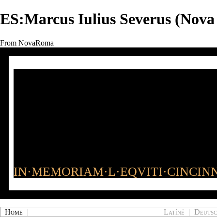
ES:Marcus Iulius Severus (Nov
From NovaRoma
IN·MEMORIAM·L·EQVITI·CINCINN
Home
|
Latíné
|
Deuts