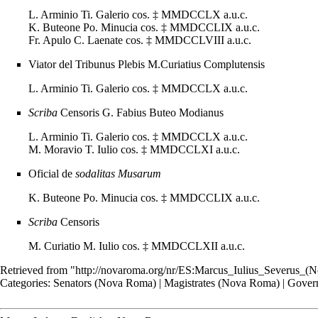
L. Arminio Ti. Galerio cos.
‡
MMDCCLX
a.u.c.
K. Buteone Po. Minucia cos.
‡
MMDCCLIX
a.u.c.
Fr. Apulo C. Laenate cos.
‡
MMDCCLVIII
a.u.c.
Viator
del
Tribunus Plebis
M.Curiatius Complutensis
L. Arminio Ti. Galerio cos.
‡
MMDCCLX
a.u.c.
Scriba
Censoris
G. Fabius Buteo Modianus
L. Arminio Ti. Galerio cos.
‡
MMDCCLX
a.u.c.
M. Moravio T. Iulio cos.
‡
MMDCCLXI
a.u.c.
Oficial de
sodalitas Musarum
K. Buteone Po. Minucia cos.
‡
MMDCCLIX
a.u.c.
Scriba
Censoris
M. Curiatio M. Iulio cos.
‡
MMDCCLXII
a.u.c.
Retrieved from "
http://novaroma.org/nr/ES:Marcus_Iulius_Severus_
Categories
:
Senators (Nova Roma)
|
Magistrates (Nova Roma)
|
Gover