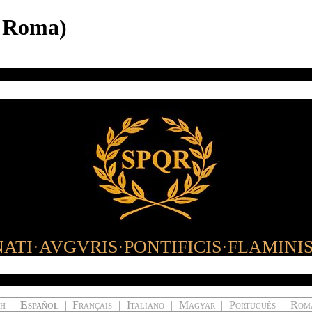
a Roma)
ATI·AVGVRIS·PONTIFICIS·FLAMINI
ch
|
Español
|
Français
|
Italiano
|
Magyar
|
Português
|
Rom