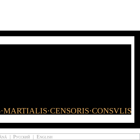
S·MARTIALIS·CENSORIS·CONSVLIS
ână
|
Русский
|
English