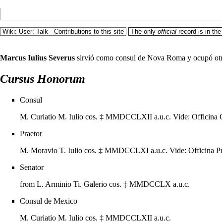
Wiki:
User: Talk
-
Contributions to this site
The only
official
record is in th
Marcus Iulius Severus
sirvió como
consul
de Nova Roma y ocupó otro
Cursus Honorum
Consul
M. Curiatio M. Iulio cos.
‡
MMDCCLXII
a.u.c.
Vide:
Officin
Praetor
M. Moravio T. Iulio cos.
‡
MMDCCLXI
a.u.c.
Vide:
Officina 
Senator
from
L. Arminio Ti. Galerio cos.
‡
MMDCCLX
a.u.c.
Consul
de
Mexico
M. Curiatio M. Iulio cos.
‡
MMDCCLXII
a.u.c.