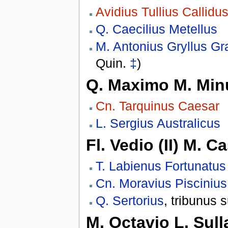
Avidius Tullius Callidu
Q. Caecilius Metellus
M. Antonius Gryllus G
Quin.
‡
)
Q. Maximo M. Min
Cn. Tarquinus Caesar
L. Sergius Australicus
Fl. Vedio (II) M. Ca
T. Labienus Fortunatus
Cn. Moravius Piscinius
Q. Sertorius
, tribunus 
M. Octavio L. Sulla