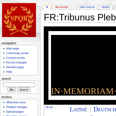
fr
discussion
view source
history
FR:Tribunus Ple
navigation
Main page
Community portal
Current events
Recent changes
Random page
Help
search
IN·MEMORIAM·
toolbox
What links here
Home
|
Latíné
|
Deutsc
Related changes
Special pages