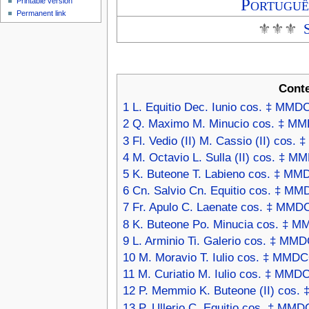
Portuguê
Printable version
Permanent link
⚜⚜⚜
Cont
1
L. Equitio Dec. Iunio cos. ‡ MMDC
2
Q. Maximo M. Minucio cos. ‡ MMD
3
Fl. Vedio (II) M. Cassio (II) cos.
4
M. Octavio L. Sulla (II) cos. ‡ M
5
K. Buteone T. Labieno cos. ‡ MM
6
Cn. Salvio Cn. Equitio cos. ‡ MM
7
Fr. Apulo C. Laenate cos. ‡ MMDC
8
K. Buteone Po. Minucia cos. ‡ M
9
L. Arminio Ti. Galerio cos. ‡ MM
10
M. Moravio T. Iulio cos. ‡ MMDC
11
M. Curiatio M. Iulio cos. ‡ MMDC
12
P. Memmio K. Buteone (II) cos.
13
P. Ullerio C. Equitio cos. ‡ MM