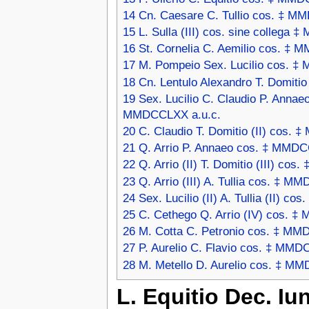
14
Cn. Caesare C. Tullio cos. ‡ M
15
L. Sulla (III) cos. sine collega
16
St. Cornelia C. Aemilio cos. ‡ 
17
M. Pompeio Sex. Lucilio cos. ‡
18
Cn. Lentulo Alexandro T. Domit
19
Sex. Lucilio C. Claudio P. Annaeo 
MMDCCLXX a.u.c.
20
C. Claudio T. Domitio (II) cos.
21
Q. Arrio P. Annaeo cos. ‡ MMDC
22
Q. Arrio (II) T. Domitio (III) co
23
Q. Arrio (III) A. Tullia cos. ‡ 
24
Sex. Lucilio (II) A. Tullia (II) 
25
C. Cethego Q. Arrio (IV) cos. 
26
M. Cotta C. Petronio cos. ‡ MM
27
P. Aurelio C. Flavio cos. ‡ MMD
28
M. Metello D. Aurelio cos. ‡ M
L. Equitio Dec. Iu