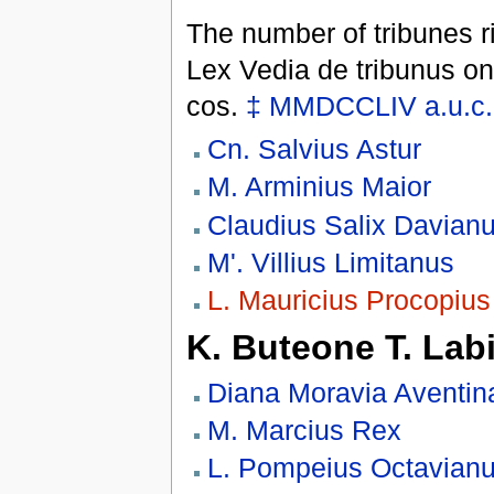
The number of tribunes ri
Lex Vedia de tribunus o
cos.
‡
MMDCCLIV
a.u.c.
Cn. Salvius Astur
M. Arminius Maior
Claudius Salix Davian
M'. Villius Limitanus
L. Mauricius Procopius
K. Buteone T. Lab
Diana Moravia Aventin
M. Marcius Rex
L. Pompeius Octavian